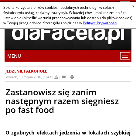
Togg
x
Strona korzysta z plików cookies i podobnych technologii w celach
navi
świadczenia usług, reklamy i statystyk. W każdej chwili możesz zmienić te
ustawienia (określić warunki przechowywania lub dostępu do plików cookies)
w Twojej przeglądarce. Szczegóły znajdziesz w
Polityce Prywatności
.
MENU
Wybi
pozy
z
JEDZENIE I ALKOHOLE
men
wtorek, 10 majaa 2016, 10:43
Zastanowisz się zanim
następnym razem sięgniesz
po fast food
O zgubnych efektach jedzenia w lokalach szybkiej