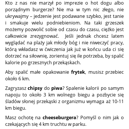
Kto z nas nie marzył po imprezie o hot dogu albo
porządnym burgerze? Nie ma w tym nic złego, nie
ukrywajmy – jedzenie jest podawane szybko, jest tanie
i smakuje wielu podniebieniom. Na taki grzeszek
możemy pozwolić sobie od czasu do czasu, ciężko jest
całkowicie zrezygnować. Jeśli jednak chcesz latem
wyglądać na plaży jak młody bóg i nie niweczyć pracy,
którą wkładasz w ćwiczenia jak już w końcu uda ci się
dotrzeć na siłownię, zorientuj się ile potrzeba, by spalić
kalorie po grzesznych przekąskach.
Aby spalić małe opakowanie
frytek
, musisz przebiec
około 6 km.
Zagryzasz
chipsy
do
piwa
? Spalenie kalorii po samym
napoju to około 3 km wolnego biegu a pozbycie się
śladów słonej przekąski z organizmu wymaga aż 10-11
km biegu.
Masz ochotę na
cheeseburgera
? Pomyśl o nim jak o
czekających się 4 km truchtu w parku.