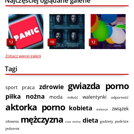
12
10
12
Zobacz więcej galerii
Tagi
gwiazda porno
zdrowie
sport
praca
piłka nożna
moda
walentynki
miłość
odporność
aktorka porno
kobieta
związek
wakacje
mężczyzna
dieta
siłownia
gadżety
podróże
czas wolny
jedzenie