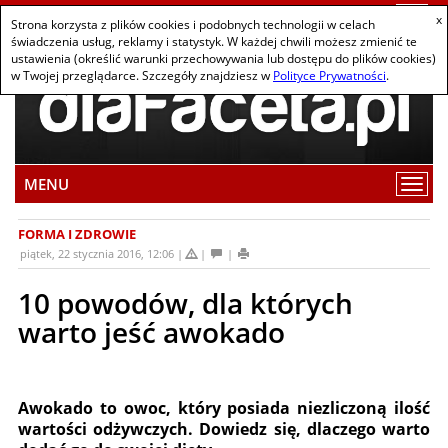
Togg
x
Strona korzysta z plików cookies i podobnych technologii w celach
navi
świadczenia usług, reklamy i statystyk. W każdej chwili możesz zmienić te
ustawienia (określić warunki przechowywania lub dostępu do plików cookies)
w Twojej przeglądarce. Szczegóły znajdziesz w
Polityce Prywatności
.
MENU
Wybi
pozy
z
FORMA I ZDROWIE
men
piątek, 22 stycznia 2016, 12:06
10 powodów, dla których
warto jeść awokado
Awokado to owoc, który posiada niezliczoną ilość
wartości odżywczych. Dowiedz się, dlaczego warto