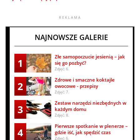
NAJNOWSZE GALERIE
Złe samopoczucie jesienią – jak
1
się go pozbyć?
Zdjęć: 6.
Zdrowe i smaczne koktajle
2
owocowe - przepisy
Zdjęć: 7.
Zestaw narzędzi niezbędnych w
3
każdym domu
Zdjęć: 8.
Pierwsze spotkanie w plenerze –
4
gdzie iść, jak spędzić czas
Zdjęć: 6.