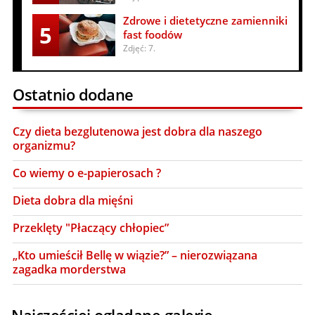
Zdrowe i dietetyczne zamienniki
5
fast foodów
Zdjęć: 7.
Ostatnio dodane
Czy dieta bezglutenowa jest dobra dla naszego
organizmu?
Co wiemy o e-papierosach ?
Dieta dobra dla mięśni
Przeklęty "Płaczący chłopiec”
„Kto umieścił Bellę w wiązie?” – nierozwiązana
zagadka morderstwa
Najczęściej oglądane galerie