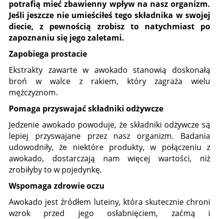
potrafią mieć zbawienny wpływ na nasz organizm.
Jeśli jeszcze nie umieściłeś tego składnika w swojej
diecie, z pewnością zrobisz to natychmiast po
zapoznaniu się jego zaletami.
Zapobiega prostacie
Ekstrakty zawarte w awokado stanowią doskonałą
broń w walce z rakiem, który zagraża wielu
mężczyznom.
Pomaga przyswajać składniki odżywcze
Jedzenie awokado powoduje, że składniki odżywcze są
lepiej przyswajane przez nasz organizm. Badania
udowodniły, że niektóre produkty, w połączeniu z
awokado, dostarczają nam więcej wartości, niż
zrobiłyby to w pojedynkę.
Wspomaga zdrowie oczu
Awokado jest źródłem luteiny, która skutecznie chroni
wzrok przed jego osłabnięciem, zaćmą i