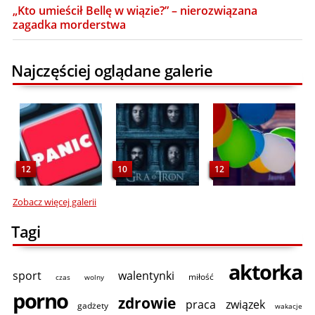
„Kto umieścił Bellę w wiązie?” – nierozwiązana
zagadka morderstwa
Najczęściej oglądane galerie
12
10
12
Zobacz więcej galerii
Tagi
aktorka
sport
walentynki
miłość
czas wolny
porno
zdrowie
praca
związek
gadżety
wakacje