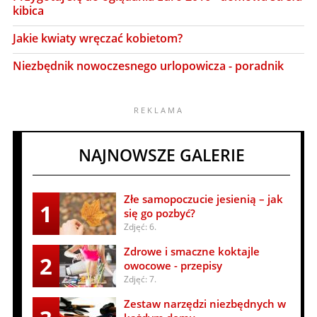
kibica
Jakie kwiaty wręczać kobietom?
Niezbędnik nowoczesnego urlopowicza - poradnik
NAJNOWSZE GALERIE
Złe samopoczucie jesienią – jak
1
się go pozbyć?
Zdjęć: 6.
Zdrowe i smaczne koktajle
2
owocowe - przepisy
Zdjęć: 7.
Zestaw narzędzi niezbędnych w