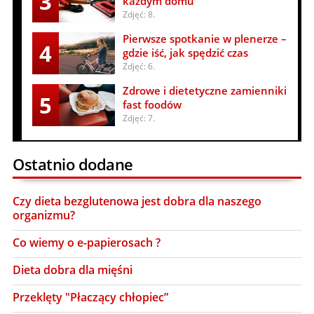
3
każdym domu
Zdjęć: 8.
Pierwsze spotkanie w plenerze –
4
gdzie iść, jak spędzić czas
Zdjęć: 6.
Zdrowe i dietetyczne zamienniki
5
fast foodów
Zdjęć: 7.
Ostatnio dodane
Czy dieta bezglutenowa jest dobra dla naszego
organizmu?
Co wiemy o e-papierosach ?
Dieta dobra dla mięśni
Przeklęty "Płaczący chłopiec”