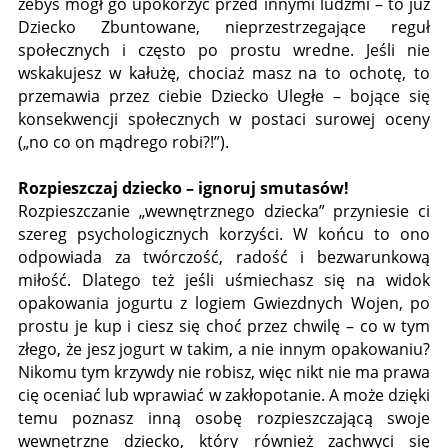
żebyś mógł go upokorzyć przed innymi ludźmi – to już
Dziecko Zbuntowane, nieprzestrzegające reguł
społecznych i często po prostu wredne. Jeśli nie
wskakujesz w kałużę, chociaż masz na to ochotę, to
przemawia przez ciebie Dziecko Uległe – bojące się
konsekwencji społecznych w postaci surowej oceny
(„no co on mądrego robi?!”).
Rozpieszczaj dziecko – ignoruj smutasów!
Rozpieszczanie „wewnętrznego dziecka” przyniesie ci
szereg psychologicznych korzyści. W końcu to ono
odpowiada za twórczość, radość i bezwarunkową
miłość. Dlatego też jeśli uśmiechasz się na widok
opakowania jogurtu z logiem Gwiezdnych Wojen, po
prostu je kup i ciesz się choć przez chwilę – co w tym
złego, że jesz jogurt w takim, a nie innym opakowaniu?
Nikomu tym krzywdy nie robisz, więc nikt nie ma prawa
cię oceniać lub wprawiać w zakłopotanie. A może dzięki
temu poznasz inną osobę rozpieszczającą swoje
wewnętrzne dziecko, który również zachwyci się