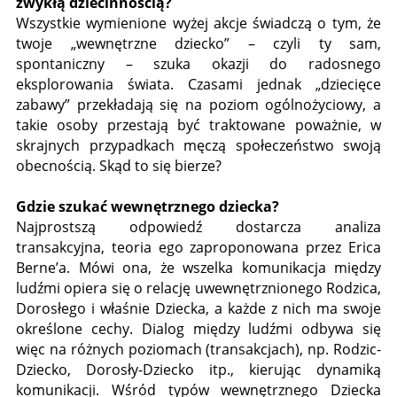
zwykłą dziecinnością?
Wszystkie wymienione wyżej akcje świadczą o tym, że
twoje „wewnętrzne dziecko” – czyli ty sam,
spontaniczny – szuka okazji do radosnego
eksplorowania świata. Czasami jednak „dziecięce
zabawy” przekładają się na poziom ogólnożyciowy, a
takie osoby przestają być traktowane poważnie, w
skrajnych przypadkach męczą społeczeństwo swoją
obecnością. Skąd to się bierze?
Gdzie szukać wewnętrznego dziecka?
Najprostszą odpowiedź dostarcza analiza
transakcyjna, teoria ego zaproponowana przez Erica
Berne’a. Mówi ona, że wszelka komunikacja między
ludźmi opiera się o relację uwewnętrznionego Rodzica,
Dorosłego i właśnie Dziecka, a każde z nich ma swoje
określone cechy. Dialog między ludźmi odbywa się
więc na różnych poziomach (transakcjach), np. Rodzic-
Dziecko, Dorosły-Dziecko itp., kierując dynamiką
komunikacji. Wśród typów wewnętrznego Dziecka