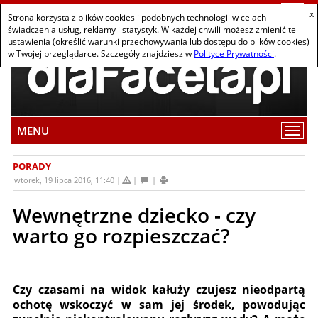
Togg
x
Strona korzysta z plików cookies i podobnych technologii w celach
navi
świadczenia usług, reklamy i statystyk. W każdej chwili możesz zmienić te
ustawienia (określić warunki przechowywania lub dostępu do plików cookies)
w Twojej przeglądarce. Szczegóły znajdziesz w
Polityce Prywatności
.
MENU
Wybi
pozy
z
PORADY
men
wtorek, 19 lipca 2016, 11:40
Wewnętrzne dziecko - czy
warto go rozpieszczać?
Czy czasami na widok kałuży czujesz nieodpartą
ochotę wskoczyć w sam jej środek, powodując