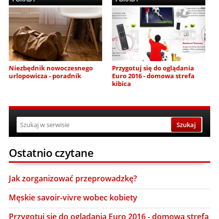
Niezbędnik nowoczesnego
Przygotuj się do oglądania
urlopowicza - poradnik
Euro 2016 - domowa strefa
kibica
Ostatnio czytane
Jak zorganizować przeprowadzkę?
Męskie savoir-vivre wobec kobiety
Przygotuj się do oglądania Euro 2016 - domowa strefa