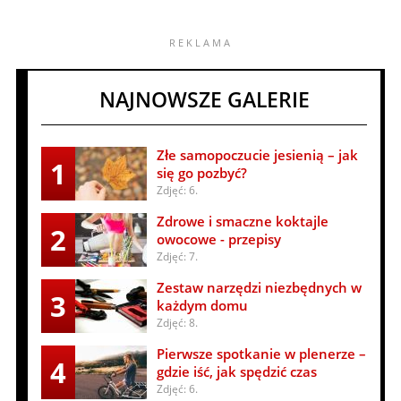
NAJNOWSZE GALERIE
Złe samopoczucie jesienią – jak
1
się go pozbyć?
Zdjęć: 6.
Zdrowe i smaczne koktajle
2
owocowe - przepisy
Zdjęć: 7.
Zestaw narzędzi niezbędnych w
3
każdym domu
Zdjęć: 8.
Pierwsze spotkanie w plenerze –
4
gdzie iść, jak spędzić czas
Zdjęć: 6.