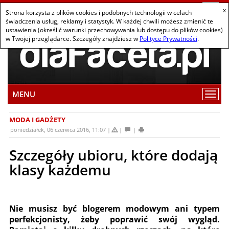
Togg
x
Strona korzysta z plików cookies i podobnych technologii w celach
navi
świadczenia usług, reklamy i statystyk. W każdej chwili możesz zmienić te
ustawienia (określić warunki przechowywania lub dostępu do plików cookies)
w Twojej przeglądarce. Szczegóły znajdziesz w
Polityce Prywatności
.
MENU
Wybi
pozy
z
MODA I GADŻETY
men
poniedziałek, 06 czerwca 2016, 11:07
Szczegóły ubioru, które dodają
klasy każdemu
Nie musisz być blogerem modowym ani typem
perfekcjonisty, żeby poprawić swój wygląd.