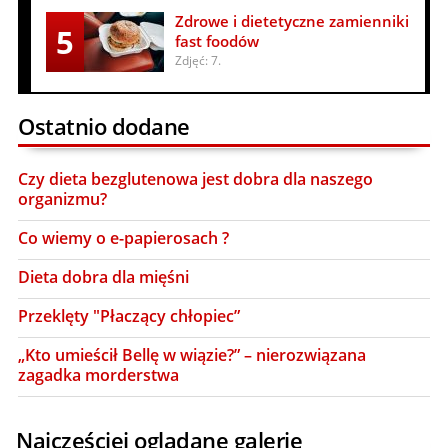
Zdrowe i dietetyczne zamienniki
5
fast foodów
Zdjęć: 7.
Ostatnio dodane
Czy dieta bezglutenowa jest dobra dla naszego
organizmu?
Co wiemy o e-papierosach ?
Dieta dobra dla mięśni
Przeklęty "Płaczący chłopiec”
„Kto umieścił Bellę w wiązie?” – nierozwiązana
zagadka morderstwa
Najczęściej oglądane galerie