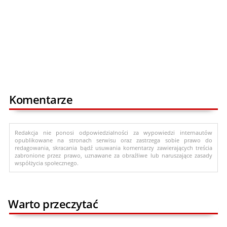
Komentarze
Redakcja nie ponosi odpowiedzialności za wypowiedzi internautów
opublikowane na stronach serwisu oraz zastrzega sobie prawo do
redagowania, skracania bądź usuwania komentarzy zawierających treścia
zabronione przez prawo, uznawane za obraźliwe lub naruszające zasady
współżycia społecznego.
Warto przeczytać