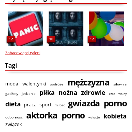
12
10
12
Zobacz więcej galerii
Tagi
mężczyzna
moda
walentynki
podróże
siłownia
piłka nożna
zdrowie
gadżety
jedzenie
czas wolny
gwiazda porno
dieta
praca
sport
miłość
aktorka porno
kobieta
odporność
wakacje
związek